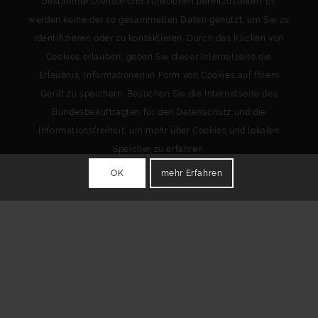
bestimmte Dienste und Funktionen bereitzustellen. Es
werden keine der so gesammelten Daten genutzt, um Sie zu
identifizieren oder zu kontaktieren. Durch das Klicken von
Cookies erlauben, geben Sie dieser Internetseite die
Erlaubnis, Informationen in Form von Cookies auf Ihrem
Gerät zu speichern. Besuchen Sie die Internetseite des
Bundesbeauftragten für den Datenschutz und die
Informationsfreiheit, um mehr über Cookies und lokalen
Speicher zu erfahren.
OK
mehr Erfahren